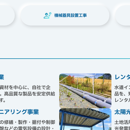
機械器具設置工事
業
レン
資材を中心に、自社で企
水道イ
。高品質な製品を安定供給
品を、
す。
レンタ
ニアリング事業
太陽
の修繕・製作・据付や制御
土地活
盤などの電気設備の設計・
光発電