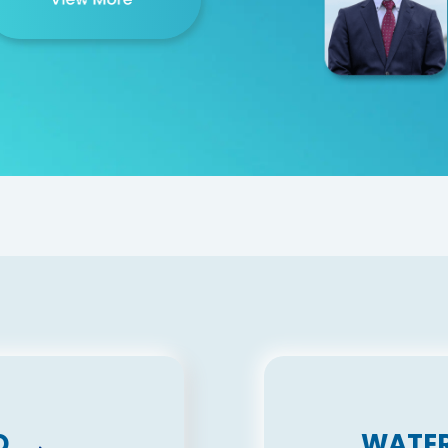
D
WATER