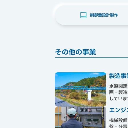
制御盤設計製作
その他の事業
製造事
水道関連
画・製造
していま
エンジ
機械設備
盤・分電