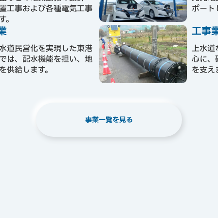
置工事および各種電気工事
ポート
す。
業
工事
水道民営化を実現した東港
上水道
では、配水機能を担い、地
心に、
を供給します。
を支え
事業一覧を見る