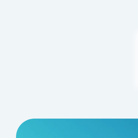
の
ペ
ー
ジ
送
り