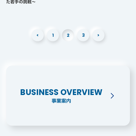
た若手の挑戦～
投
<
1
2
3
>
稿
の
ペ
ー
ジ
送
り
BUSINESS OVERVIEW
事業案内